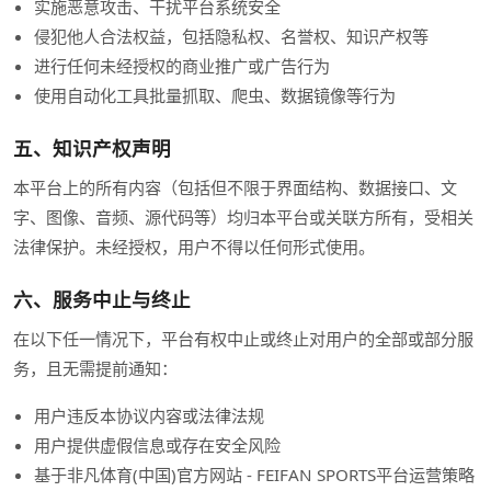
实施恶意攻击、干扰平台系统安全
侵犯他人合法权益，包括隐私权、名誉权、知识产权等
进行任何未经授权的商业推广或广告行为
使用自动化工具批量抓取、爬虫、数据镜像等行为
五、知识产权声明
本平台上的所有内容（包括但不限于界面结构、数据接口、文
字、图像、音频、源代码等）均归本平台或关联方所有，受相关
法律保护。未经授权，用户不得以任何形式使用。
六、服务中止与终止
在以下任一情况下，平台有权中止或终止对用户的全部或部分服
务，且无需提前通知：
用户违反本协议内容或法律法规
用户提供虚假信息或存在安全风险
基于非凡体育(中国)官方网站 - FEIFAN SPORTS平台运营策略