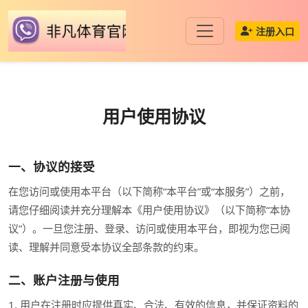
注册入口
用户使用协议
一、协议的接受
在您访问或使用本平台（以下简称“本平台”或“本服务”）之前，
请您仔细阅读并充分理解本《用户使用协议》（以下简称“本协
议”）。一旦您注册、登录、访问或使用本平台，即视为您已阅
读、理解并同意受本协议全部条款的约束。
二、账户注册与使用
1. 用户在注册时应提供真实、合法、有效的信息，并保证资料的